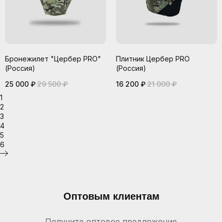
Бронежилет "Цербер PRO"
Плитник Цербер PRO
(Россия)
(Россия)
25 000
₽
29 500
₽
16 200
₽
21 000
₽
1
2
3
4
5
6
Оптовым клиентам
Получите оптовое предложение