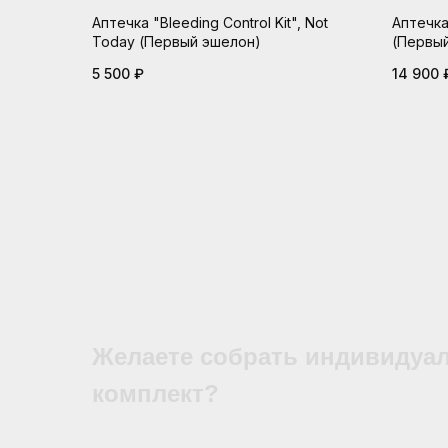
Аптечка "Bleeding Control Kit", Not
Аптечка
Today (Первый эшелон)
(Первый
5 500
₽
14 900
Желаете собрать индивидуа
комплект?