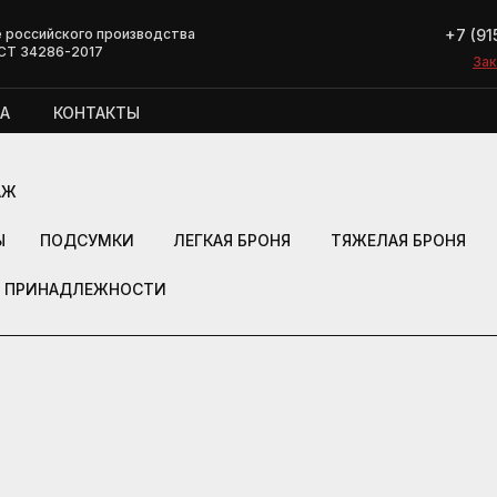
+7 (91
 российского производства
СТ 34286-2017
Зак
Зак
А
КОНТАКТЫ
АЖ
Ы
ПОДСУМКИ
ЛЕГКАЯ БРОНЯ
ТЯЖЕЛАЯ БРОНЯ
ПРИНАДЛЕЖНОСТИ