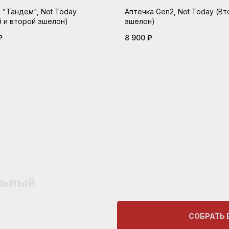
 "Тандем", Not Today
Аптечка Gen2, Not Today (В
 и второй эшелон)
эшелон)
₽
8 900
₽
льный
СОБРАТЬ