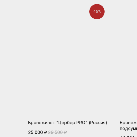
-15%
Бронежилет "Цербер PRO" (Россия)
Бронежи
подсумк
25 000
₽
29 500
₽