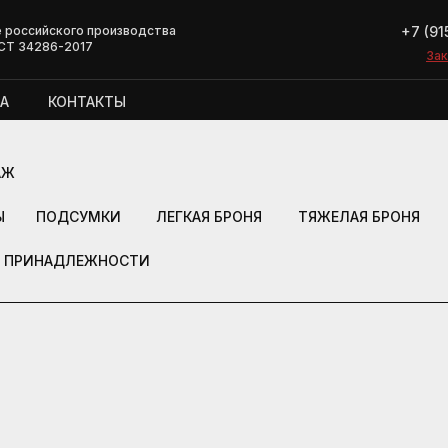
+7 (91
 российского производства
СТ 34286-2017
Зак
Зак
А
КОНТАКТЫ
АЖ
Ы
ПОДСУМКИ
ЛЕГКАЯ БРОНЯ
ТЯЖЕЛАЯ БРОНЯ
ПРИНАДЛЕЖНОСТИ