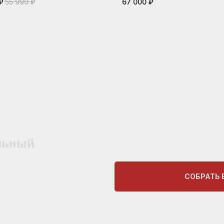
₽
55 990
₽
67 000
₽
льный
СОБРАТЬ