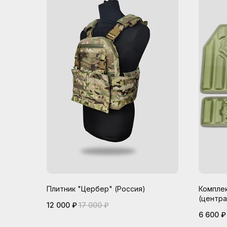
Плитник "Цербер" (Россия)
Компле
(центра
12 000
₽
17 000
₽
6 600
₽