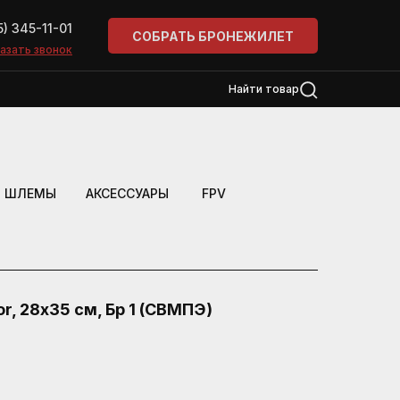
5) 345-11-01
СОБРАТЬ БРОНЕЖИЛЕТ
азать звонок
азать звонок
Найти товар
ШЛЕМЫ
АКСЕССУАРЫ
FPV
r, 28х35 см, Бр 1 (СВМПЭ)