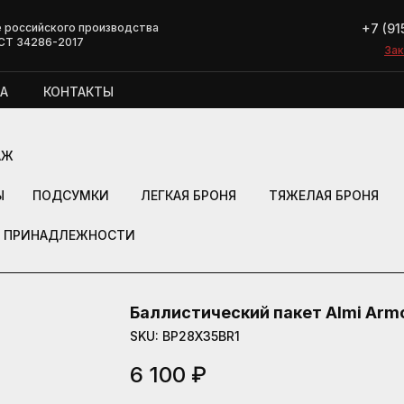
+7 (91
 российского производства
СТ 34286-2017
Зак
Зак
А
КОНТАКТЫ
АЖ
Ы
ПОДСУМКИ
ЛЕГКАЯ БРОНЯ
ТЯЖЕЛАЯ БРОНЯ
ПРИНАДЛЕЖНОСТИ
Баллистический пакет Almi Armo
SKU:
BP28X35BR1
6 100
₽