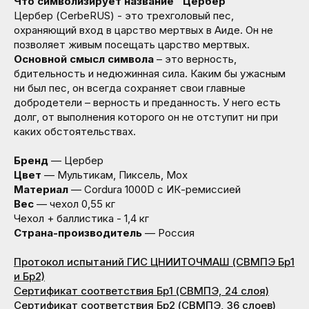
Что символизирует название "Цербер"
Цербер (CerbeRUS) - это трехголовый пес,
охраняющий вход в царство мертвых в Аиде. Он не
позволяет живым посещать царство мертвых.
Основной смысл символа
– это верность,
бдительность и недюжинная сила. Каким бы ужасным
ни был пес, он всегда сохраняет свои главные
добродетели – верность и преданность. У него есть
долг, от выполнения которого он не отступит ни при
каких обстоятельствах.
Бренд
— Цербер
Цвет
— Мультикам, Пиксель, Мох
Материал
— Cordura 1000D с ИК-ремиссией
Вес
— чехол 0,55 кг
Чехол + баллистика - 1,4 кг
Страна-производитель
— Россия
Протокол испытаний ГИС ЦНИИТОЧМАШ (СВМПЭ Бр1
и Бр2)
Сертификат соответствия Бр1 (СВМПЭ, 24 слоя)
Сертификат соответствия Бр2 (СВМПЭ, 36 слоев)