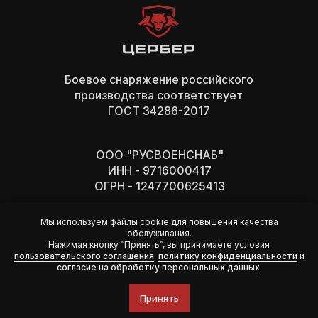
Боевое снаряжение российского
производства cоответствует
ГОСТ 34286-2017
ООО "РУСВОЕНСНАБ"
ИНН - 9716000417
ОГРН - 1247700625413
Мы используем файлы cookie для повышения качества
обслуживания.
Нажимая кнопку “Принять”, вы принимаете условия
Политика конфиденциальности
по
льзовательского соглашения
,
политику конфиденциальности
и
согласие на обработку персональных данных
.
Согласие на обработку персональных
данных
Пользовательское соглашение
Принять